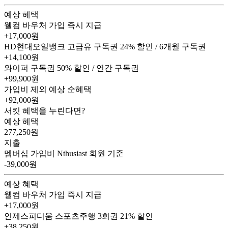
예상 혜택
웰컴 바우처
가입 즉시 지급
+17,000원
HD현대오일뱅크 고급유 구독권
24% 할인 / 6개월 구독권
+14,100원
와이퍼 구독권
50% 할인 / 연간 구독권
+99,900원
가입비 제외 예상 순혜택
+92,000
원
서킷 혜택을 누린다면?
예상 혜택
277,250
원
지출
멤버십 가입비
Nthusiast 회원 기준
-39,000원
예상 혜택
웰컴 바우처
가입 즉시 지급
+17,000원
인제스피디움 스포츠주행 3회권
21% 할인
+38,250원