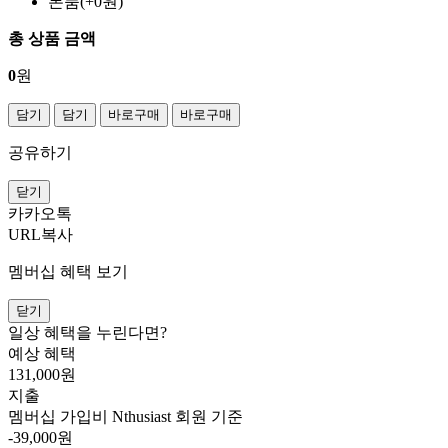
본품(+0원)
총 상품 금액
0
원
담기
담기
바로구매
바로구매
공유하기
닫기
카카오톡
URL복사
멤버십 혜택 보기
닫기
일상 혜택을 누린다면?
예상 혜택
131,000
원
지출
멤버십 가입비
Nthusiast 회원 기준
-39,000원