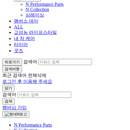
N Performance Parts
N Collection
심레이싱
멤버스 데이
ALL
고성능 라이프스타일
내 차 케어
타이어
굿즈
검색어
뒤로가기
검색버튼
최근 검색어
전체삭제
로그인 후 이용해 주세요
닫기
검색어
검색
멤버십 가입
N Performance Parts