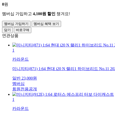
0
원
멤버십 가입하고
4,100원 할인
챙겨요!
멤버십 가입하기
멤버십 혜택 보기
담기
바로구매
연관상품
1
카라운드
미니지티(871) 1:64 현대 i20 N 랠리1 하이브리드 No.
일반
23,000
원
멤버십
회원전용공개
1
카라운드