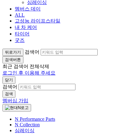
심레이싱
멤버스 데이
ALL
고성능 라이프스타일
내 차 케어
타이어
굿즈
검색어
뒤로가기
검색버튼
최근 검색어
전체삭제
로그인 후 이용해 주세요
닫기
검색어
검색
멤버십 가입
N Performance Parts
N Collection
심레이싱