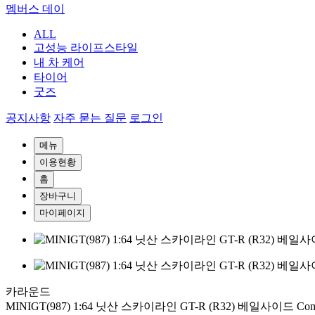
멤버스 데이
ALL
고성능 라이프스타일
내 차 케어
타이어
굿즈
공지사항
자주 묻는 질문
로그인
메뉴
이용현황
홈
장바구니
마이페이지
카라운드
MINIGT(987) 1:64 닛산 스카이라인 GT-R (R32) 베일사이드 Com