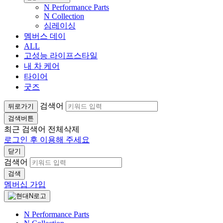
N Performance Parts
N Collection
심레이싱
멤버스 데이
ALL
고성능 라이프스타일
내 차 케어
타이어
굿즈
검색어
뒤로가기
검색버튼
최근 검색어
전체삭제
로그인 후 이용해 주세요
닫기
검색어
검색
멤버십 가입
N Performance Parts