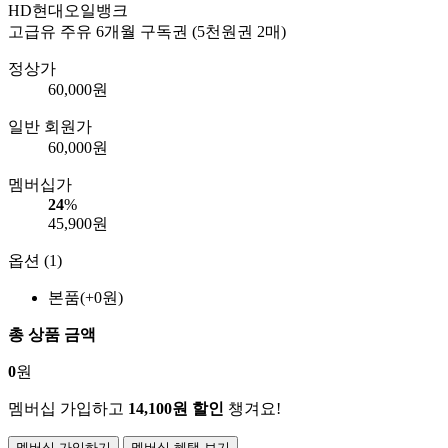
HD현대오일뱅크
고급유 주유 6개월 구독권 (5천원권 2매)
정상가
60,000
원
일반 회원가
60,000
원
멤버십가
24
%
45,900
원
옵션 (1)
본품(+0원)
총 상품 금액
0
원
멤버십 가입하고
14,100원 할인
챙겨요!
멤버십 가입하기
멤버십 혜택 보기