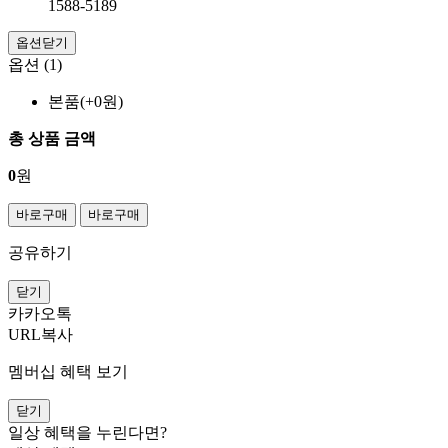
1588-5189
옵션닫기
옵션 (1)
본품(+0원)
총 상품 금액
0
원
바로구매
바로구매
공유하기
닫기
카카오톡
URL복사
멤버십 혜택 보기
닫기
일상 혜택을 누린다면?