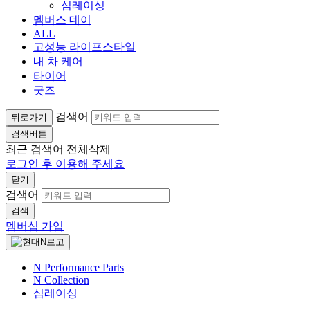
심레이싱
멤버스 데이
ALL
고성능 라이프스타일
내 차 케어
타이어
굿즈
검색어
뒤로가기
검색버튼
최근 검색어
전체삭제
로그인 후 이용해 주세요
닫기
검색어
검색
멤버십 가입
N Performance Parts
N Collection
심레이싱