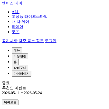
멤버스 데이
ALL
고성능 라이프스타일
내 차 케어
타이어
굿즈
공지사항
자주 묻는 질문
로그인
메뉴
이용현황
홈
장바구니
마이페이지
종료
추천인 이벤트
2026-05-11
~
2026-05-24
목록으로