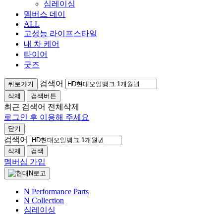
심레이싱
멤버스 데이
ALL
고성능 라이프스타일
내 차 케어
타이어
굿즈
검색어
뒤로가기
삭제
검색버튼
최근 검색어
전체삭제
로그인 후 이용해 주세요
닫기
검색어
삭제
검색
멤버십 가입
N Performance Parts
N Collection
심레이싱