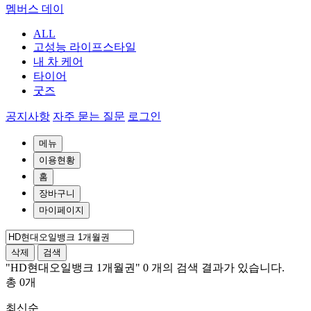
멤버스 데이
ALL
고성능 라이프스타일
내 차 케어
타이어
굿즈
공지사항
자주 묻는 질문
로그인
메뉴
이용현황
홈
장바구니
마이페이지
삭제
검색
"HD현대오일뱅크 1개월권"
0 개의
검색 결과가 있습니다.
총
0
개
최신순