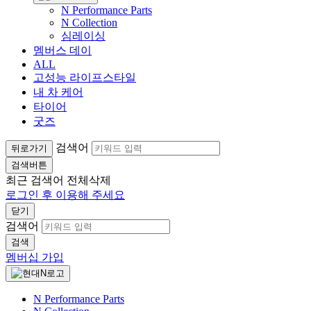
N Performance Parts
N Collection
심레이싱
멤버스 데이
ALL
고성능 라이프스타일
내 차 케어
타이어
굿즈
검색어
뒤로가기
검색버튼
최근 검색어
전체삭제
로그인 후 이용해 주세요
닫기
검색어
검색
멤버십 가입
N Performance Parts