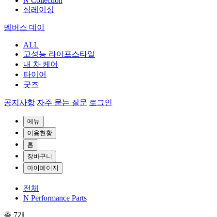
N Collection
심레이싱
멤버스 데이
ALL
고성능 라이프스타일
내 차 케어
타이어
굿즈
공지사항
자주 묻는 질문
로그인
메뉴
이용현황
홈
장바구니
마이페이지
전체
N Performance Parts
총
7
개