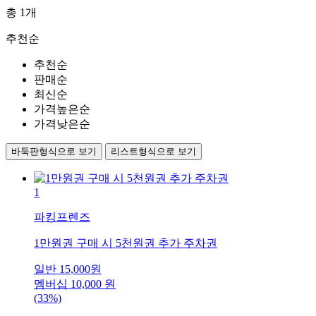
총
1
개
추천순
추천순
판매순
최신순
가격높은순
가격낮은순
바둑판형식으로 보기
리스트형식으로 보기
1
파킹프렌즈
1만원권 구매 시 5천원권 추가 주차권
일반
15,000
원
멤버십
10,000
원
(33%)