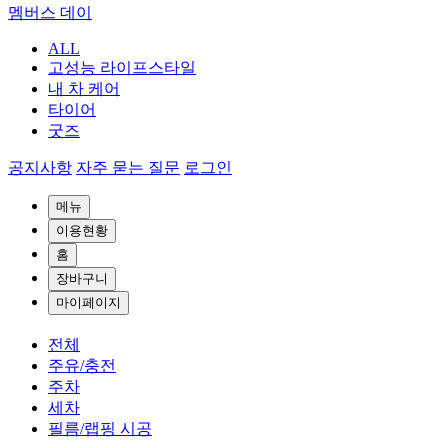
멤버스 데이
ALL
고성능 라이프스타일
내 차 케어
타이어
굿즈
공지사항
자주 묻는 질문
로그인
메뉴
이용현황
홈
장바구니
마이페이지
전체
주유/충전
주차
세차
필름/랩핑 시공