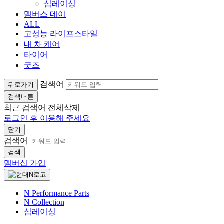
심레이싱
멤버스 데이
ALL
고성능 라이프스타일
내 차 케어
타이어
굿즈
검색어
뒤로가기
검색버튼
최근 검색어
전체삭제
로그인 후 이용해 주세요
닫기
검색어
검색
멤버십 가입
N Performance Parts
N Collection
심레이싱