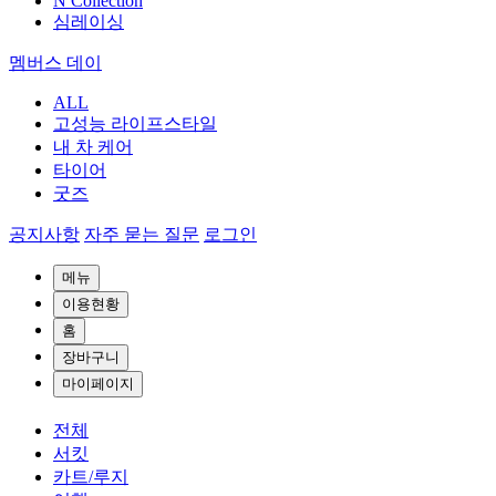
N Collection
심레이싱
멤버스 데이
ALL
고성능 라이프스타일
내 차 케어
타이어
굿즈
공지사항
자주 묻는 질문
로그인
메뉴
이용현황
홈
장바구니
마이페이지
전체
서킷
카트/루지