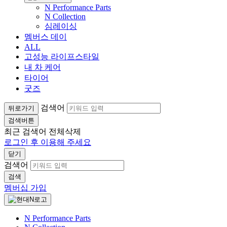
N Performance Parts
N Collection
심레이싱
멤버스 데이
ALL
고성능 라이프스타일
내 차 케어
타이어
굿즈
검색어
뒤로가기
검색버튼
최근 검색어
전체삭제
로그인 후 이용해 주세요
닫기
검색어
검색
멤버십 가입
N Performance Parts