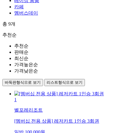
레이싱 용품
카페
멤버스데이
총
9
개
추천순
추천순
판매순
최신순
가격높은순
가격낮은순
바둑판형식으로 보기
리스트형식으로 보기
1
벨포레리조트
[멤버십 전용 상품] 레저카트 1인승 3회권
일반
100,000
원