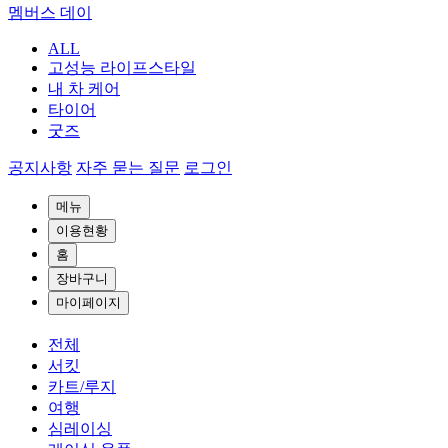
멤버스 데이
ALL
고성능 라이프스타일
내 차 케어
타이어
굿즈
공지사항
자주 묻는 질문
로그인
메뉴
이용현황
홈
장바구니
마이페이지
전체
서킷
카트/루지
여행
심레이싱