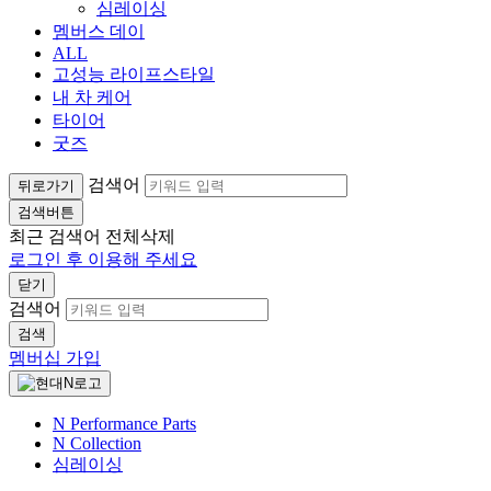
심레이싱
멤버스 데이
ALL
고성능 라이프스타일
내 차 케어
타이어
굿즈
검색어
뒤로가기
검색버튼
최근 검색어
전체삭제
로그인 후 이용해 주세요
닫기
검색어
검색
멤버십 가입
N Performance Parts
N Collection
심레이싱