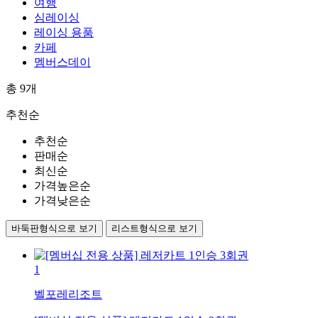
여행
심레이싱
레이싱 용품
카페
멤버스데이
총
9
개
추천순
추천순
판매순
최신순
가격높은순
가격낮은순
바둑판형식으로 보기
리스트형식으로 보기
1
벨포레리조트