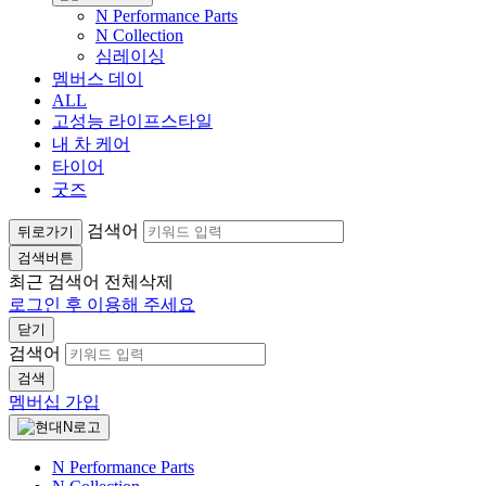
N Performance Parts
N Collection
심레이싱
멤버스 데이
ALL
고성능 라이프스타일
내 차 케어
타이어
굿즈
검색어
뒤로가기
검색버튼
최근 검색어
전체삭제
로그인 후 이용해 주세요
닫기
검색어
검색
멤버십 가입
N Performance Parts