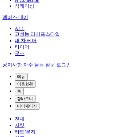
N Collection
심레이싱
멤버스 데이
ALL
고성능 라이프스타일
내 차 케어
타이어
굿즈
공지사항
자주 묻는 질문
로그인
메뉴
이용현황
홈
장바구니
마이페이지
전체
서킷
카트/루지