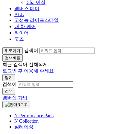
심레이싱
멤버스 데이
ALL
고성능 라이프스타일
내 차 케어
타이어
굿즈
검색어
뒤로가기
검색버튼
최근 검색어
전체삭제
로그인 후 이용해 주세요
닫기
검색어
검색
멤버십 가입
N Performance Parts
N Collection
심레이싱