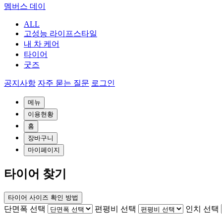
멤버스 데이
ALL
고성능 라이프스타일
내 차 케어
타이어
굿즈
공지사항
자주 묻는 질문
로그인
메뉴
이용현황
홈
장바구니
마이페이지
타이어 찾기
타이어 사이즈 확인 방법
단면폭 선택
편평비 선택
인치 선택